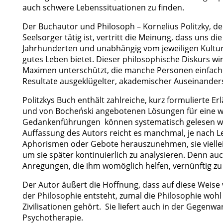
auch schwere Lebenssituationen zu finden.
Der Buchautor und Philosoph – Kornelius Politzky, der
Seelsorger tätig ist, vertritt die Meinung, dass uns d
Jahrhunderten und unabhängig vom jeweiligen Kultu
gutes Leben bietet. Dieser philosophische Diskurs 
Maximen unterschützt, die manche Personen einfache
Resultate ausgeklügelter, akademischer Auseinander
Politzkys Buch enthält zahlreiche, kurz formulierte 
und von Bocheński angebotenen Lösungen für eine w
Gedankenführungen können systematisch gelesen wer
Auffassung des Autors reicht es manchmal, je nach L
Aphorismen oder Gebote herauszunehmen, sie vielleic
um sie später kontinuierlich zu analysieren. Denn auc
Anregungen, die ihm womöglich helfen, vernünftig zu
Der Autor äußert die Hoffnung, dass auf diese Weise vi
der Philosophie entsteht, zumal die Philosophie wohl 
Zivilisationen gehört. Sie liefert auch in der Gegenw
Psychotherapie.