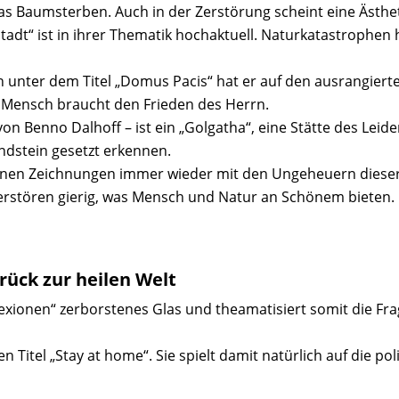
 Baumsterben. Auch in der Zerstörung scheint eine Ästheti
tadt“ ist in ihrer Thematik hochaktuell. Naturkatastrophen 
en unter dem Titel „Domus Pacis“ hat er auf den ausrangier
e Mensch braucht den Frieden des Herrn.
t von Benno Dalhoff – ist ein „Golgatha“, eine Stätte des Lei
dstein gesetzt erkennen.
seinen Zeichnungen immer wieder mit den Ungeheuern diese
zerstören gierig, was Mensch und Natur an Schönem bieten.
ück zur heilen Welt
lexionen“ zerborstenes Glas und theamatisiert somit die Fr
n Titel „Stay at home“. Sie spielt damit natürlich auf die p