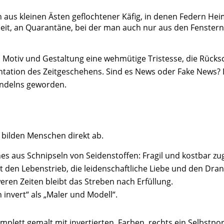
n aus kleinen Ästen geflochtener Käfig, in denen Federn Heim
eit, an Quarantäne, bei der man auch nur aus den Fenstern g
in Motiv und Gestaltung eine wehmütige Tristesse, die Rücksc
entation des Zeitgeschehens. Sind es News oder Fake News
Handelns geworden.
h bilden Menschen direkt ab.
nes aus Schnipseln von Seidenstoffen: Fragil und kostbar zug
ert den Lebenstrieb, die leidenschaftliche Liebe und den Dra
eren Zeiten bleibt das Streben nach Erfüllung.
invert“ als „Maler und Modell“.
, komplett gemalt mit invertierten Farben, rechts ein Selbstp