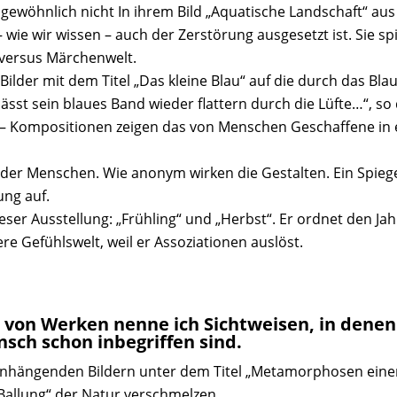
r gewöhnlich nicht In ihrem Bild „Aquatische Landschaft“ au
ie wir wissen – auch der Zerstörung ausgesetzt ist. Sie spie
 versus Märchenwelt.
 Bilder mit dem Titel „Das kleine Blau“ auf die durch das Bl
sst sein blaues Band wieder flattern durch die Lüfte…“, so 
 – Kompositionen zeigen das von Menschen Geschaffene in
er Menschen. Wie anonym wirken die Gestalten. Ein Spiege
ung auf.
dieser Ausstellung: „Frühling“ und „Herbst“. Er ordnet den J
e Gefühlswelt, weil er Assoziationen auslöst.
he von Werken nenne ich Sichtweisen, in den
ch schon inbegriffen sind.
nhängenden Bildern unter dem Titel „Metamorphosen einer 
„Ballung“ der Natur verschmelzen.