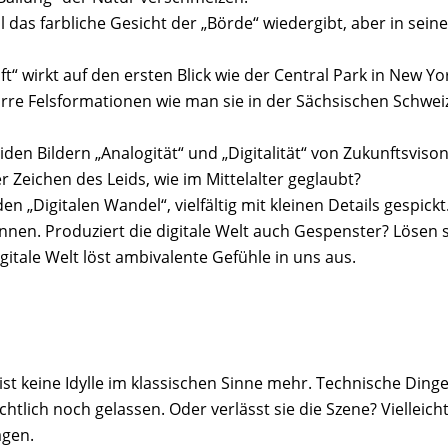
 das farbliche Gesicht der „Börde“ wiedergibt, aber in sein
t“ wirkt auf den ersten Blick wie der Central Park in New Y
re Felsformationen wie man sie in der Sächsischen Schweiz f
iden Bildern „Analogität“ und „Digitalität“ von Zukunftsvis
 Zeichen des Leids, wie im Mittelalter geglaubt?
en „Digitalen Wandel“, vielfältig mit kleinen Details gespick
nen. Produziert die digitale Welt auch Gespenster? Lösen s
igitale Welt löst ambivalente Gefühle in uns aus.
“ ist keine Idylle im klassischen Sinne mehr. Technische Ding
chtlich noch gelassen. Oder verlässt sie die Szene? Viellei
agen.